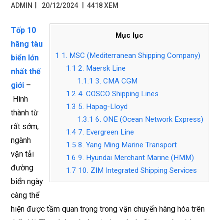
|
ADMIN
20/12/2024
4418 XEM
Tốp 10
Mục lục
hãng tàu
1
1. MSC (Mediterranean Shipping Company)
biển lớn
1.1
2. Maersk Line
nhất thế
1.1.1
3. CMA CGM
giới
–
1.2
4. COSCO Shipping Lines
Hình
1.3
5. Hapag-Lloyd
thành từ
1.3.1
6. ONE (Ocean Network Express)
rất sớm,
1.4
7. Evergreen Line
ngành
1.5
8. Yang Ming Marine Transport
vận tải
1.6
9. Hyundai Merchant Marine (HMM)
đường
1.7
10. ZIM Integrated Shipping Services
biển ngày
càng thể
hiện được tầm quan trọng trong vận chuyển hàng hóa trên