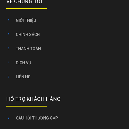
VỀ CHÚNG TÔI
GIỚI THIỆU
CHÍNH SÁCH
THANH TOÁN
DỊCH VỤ
LIÊN HỆ
HỖ TRỢ KHÁCH HÀNG
CÂU HỎI THƯỜNG GẶP