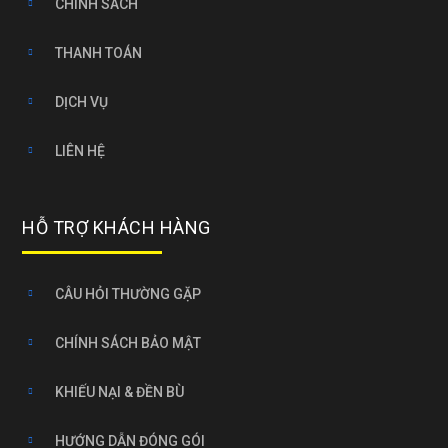
CHÍNH SÁCH
THANH TOÁN
DỊCH VỤ
LIÊN HỆ
HỖ TRỢ KHÁCH HÀNG
CÂU HỎI THƯỜNG GẶP
CHÍNH SÁCH BẢO MẬT
KHIẾU NẠI & ĐỀN BÙ
HƯỚNG DẪN ĐÓNG GÓI