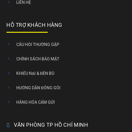
LIÊN HỆ
HỖ TRỢ KHÁCH HÀNG
CÂU HỎI THƯỜNG GẶP
CHÍNH SÁCH BẢO MẬT
KHIẾU NẠI & ĐỀN BÙ
HƯỚNG DẪN ĐÓNG GÓI
HÀNG HÓA CẤM GỬI
VĂN PHÒNG TP HỒ CHÍ MINH