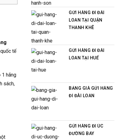
GỬI HÀNG ĐI ĐÀI
LOAN TẠI QUẬN
THANH KHÊ
àng
GỬI HÀNG ĐI ĐÀI
 quốc tế
LOAN TẠI HUẾ
ó 1 hãng
h sách,
BẢNG GIÁ GỬI HÀNG
ĐI ĐÀI LOAN
GỬI HÀNG ĐI ÚC
ĐƯỜNG BAY
một