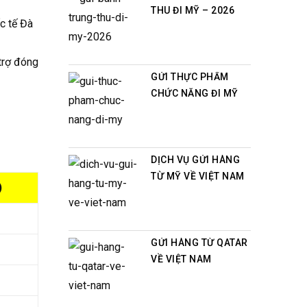
THU ĐI MỸ – 2026
ốc tế Đà
trợ đóng
GỬI THỰC PHẨM
CHỨC NĂNG ĐI MỸ
DỊCH VỤ GỬI HÀNG
TỪ MỸ VỀ VIỆT NAM
)
GỬI HÀNG TỪ QATAR
VỀ VIỆT NAM