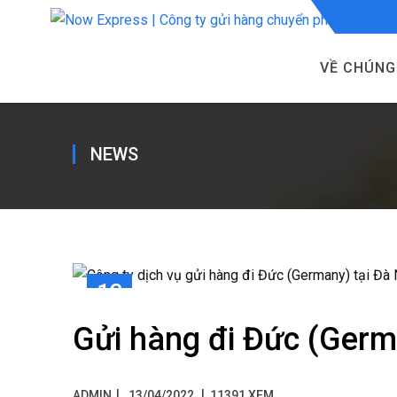
VỀ CHÚNG
NEWS
13
TH4
Gửi hàng đi Đức (Germ
|
ADMIN
13/04/2022
11391 XEM