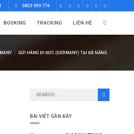
M
0823 099 776
BOOKING
TRACKING
LIÊN HỆ
MANY
GỬI HÀNG ĐI ĐỨC (GERMANY) TẠI ĐÀ NẴNG
BÀI VIẾT GẦN ĐÂY