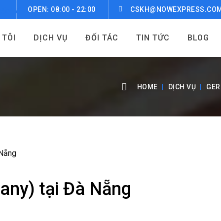
OPEN: 08:00 - 22:00
CSKH@NOWEXPRESS.CO
 TÔI
DỊCH VỤ
ĐỐI TÁC
TIN TỨC
BLOG
HOME
DỊCH VỤ
GER
any) tại Đà Nẵng