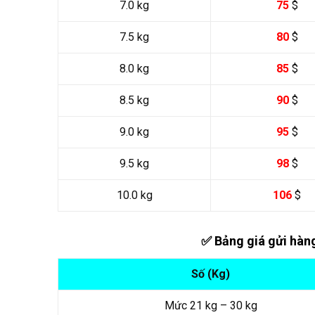
7.0 kg
75
$
7.5 kg
80
$
8.0 kg
85
$
8.5 kg
90
$
9.0 kg
95
$
9.5 kg
98
$
10.0 kg
106
$
✅ Bảng giá gửi hàn
Số (Kg)
Mức 21 kg – 30 kg