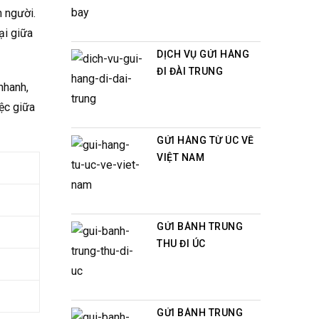
n người.
ại giữa
DỊCH VỤ GỬI HÀNG
ĐI ĐÀI TRUNG
nhanh,
ệc giữa
GỬI HÀNG TỪ ÚC VỀ
VIỆT NAM
GỬI BÁNH TRUNG
THU ĐI ÚC
GỬI BÁNH TRUNG