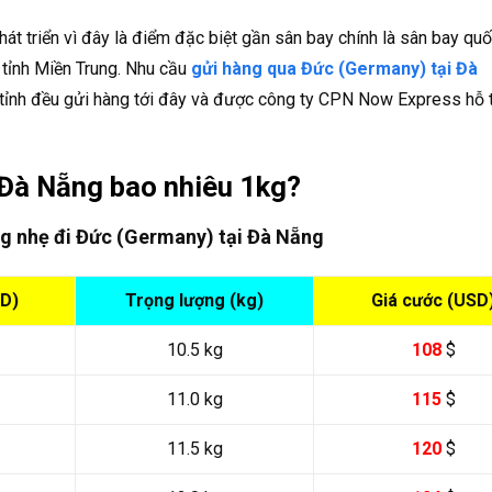
hát triển vì đây là điểm đặc biệt gần sân bay chính là sân bay qu
 tỉnh Miền Trung. Nhu cầu
gửi hàng qua Đức (Germany) tại Đà
c tỉnh đều gửi hàng tới đây và được công ty CPN Now Express hỗ 
 Đà Nẵng bao nhiêu 1kg?
ng nhẹ đi Đức (Germany)
tại Đà Nẵng
SD)
Trọng lượng (kg)
Giá cước (USD
10.5 kg
108
$
11.0 kg
115
$
11.5 kg
120
$