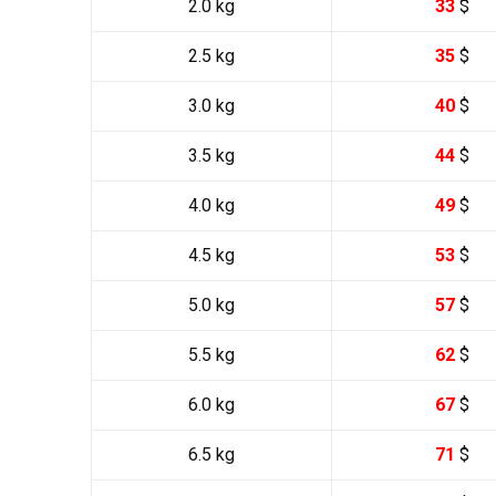
2.0 kg
33
$
2.5 kg
35
$
3.0 kg
40
$
3.5 kg
44
$
4.0 kg
49
$
4.5 kg
53
$
5.0 kg
57
$
5.5 kg
62
$
6.0 kg
67
$
6.5 kg
71
$