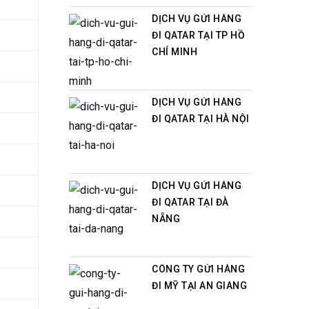
DỊCH VỤ GỬI HÀNG
ĐI QATAR TẠI TP HỒ
CHÍ MINH
DỊCH VỤ GỬI HÀNG
ĐI QATAR TẠI HÀ NỘI
DỊCH VỤ GỬI HÀNG
ĐI QATAR TẠI ĐÀ
NẴNG
CÔNG TY GỬI HÀNG
ĐI MỸ TẠI AN GIANG