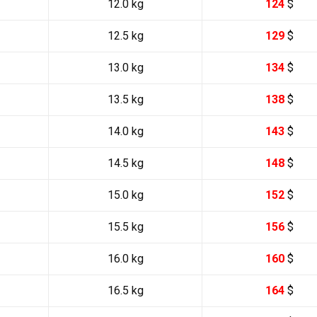
12.0 kg
124
$
12.5 kg
129
$
13.0 kg
134
$
13.5 kg
138
$
14.0 kg
143
$
14.5 kg
148
$
15.0 kg
152
$
15.5 kg
156
$
16.0 kg
160
$
16.5 kg
164
$