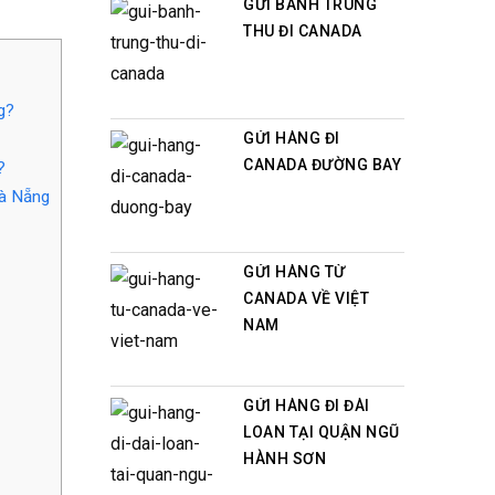
GỬI BÁNH TRUNG
THU ĐI CANADA
g?
GỬI HÀNG ĐI
CANADA ĐƯỜNG BAY
?
Đà Nẵng
GỬI HÀNG TỪ
CANADA VỀ VIỆT
NAM
GỬI HÀNG ĐI ĐÀI
LOAN TẠI QUẬN NGŨ
HÀNH SƠN