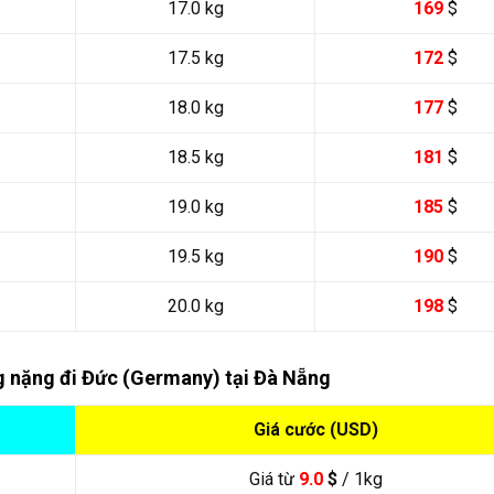
17.0 kg
169
$
17.5 kg
172
$
18.0 kg
177
$
18.5 kg
181
$
19.0 kg
185
$
19.5 kg
190
$
20.0 kg
198
$
g nặng đi Đức (Germany) tại Đà Nẵng
Giá cước (USD)
Giá từ
9.0
$
/ 1kg