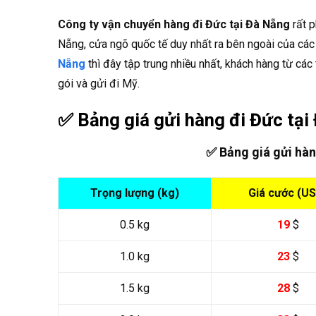
Công ty vận chuyển hàng đi Đức tại Đà Nẵng
rất p
Nẵng, cửa ngõ quốc tế duy nhất ra bên ngoài của các
Nẵng
thì đây tập trung nhiều nhất, khách hàng từ cá
gói và gửi đi Mỹ.
✅ Bảng giá gửi hàng đi Đức tại
✅ Bảng giá gửi hà
Trọng lượng (kg)
Giá cước (U
0.5 kg
19
$
1.0 kg
23
$
1.5 kg
28
$