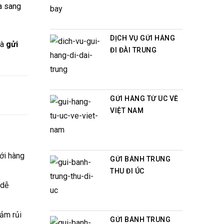
a sang
DỊCH VỤ GỬI HÀNG
à
gửi
ĐI ĐÀI TRUNG
GỬI HÀNG TỪ ÚC VỀ
VIỆT NAM
ới hàng
GỬI BÁNH TRUNG
THU ĐI ÚC
 dễ
iảm rủi
GỬI BÁNH TRUNG