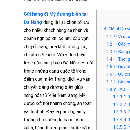
Gửi hàng đi Mỹ đường biển tại
Đà Nẵng
đang là lựa chọn tối ưu
1
⚓ Giới thiệu v
cho nhiều khách hàng cá nhân và
1.1
✨ Vì sao
doanh nghiệp khi có nhu cầu vận
1.2
✨ Các mặ
chuyển hàng hóa khối lượng lớn,
1.3
✨ Bảng g
chi phí tiết kiệm. Với vị trí chiến
1.4
✨ Thời g
lược của cảng biển Đà Nẵng – một
1.5
✨ Quy tr
trong những cảng quốc tế trọng
1.6
✨ Ưu điể
điểm của miền Trung, dịch vụ vận
1.7
✨ Các qu
chuyển bằng đường biển giúp
1.8
❓ FAQ – 
hàng hóa từ Việt Nam sang Mỹ
1.8.1
1. 
được kết nối nhanh chóng, an toàn
1.8.2
2. 
và ổn định. Đây là phương án lý
1.8.3
3. 
tưởng cho những lô hàng cồng
1.8.4
4. 
1.8.5
5. 
kềnh, hàng thương mại, hoặc hàng