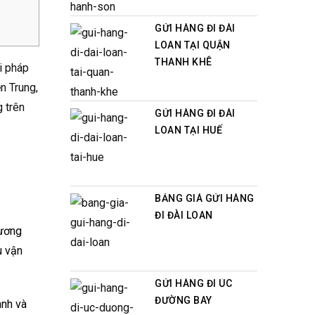
GỬI HÀNG ĐI ĐÀI
LOAN TẠI QUẬN
THANH KHÊ
i pháp
n Trung,
g trên
GỬI HÀNG ĐI ĐÀI
LOAN TẠI HUẾ
BẢNG GIÁ GỬI HÀNG
ĐI ĐÀI LOAN
hương
u vận
GỬI HÀNG ĐI ÚC
ĐƯỜNG BAY
anh và