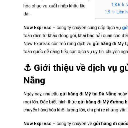
1.8.6
6. V
hóa phục vụ xuất nhập khẩu lâu
1.9
✨ Liên h
dài.
Now Express
– công ty chuyên cung cấp dịch vụ
gử
toàn diện từ khâu đóng gói, khai báo hải quan cho đế
Now Express còn mở rộng dịch vụ
gửi hàng đi Mỹ t
toàn quốc dễ dàng tiếp cận dịch vụ uy tín, chuyên ngh
⚓ Giới thiệu về dịch vụ g
Nẵng
Ngày nay, nhu cầu
gửi hàng đi Mỹ tại Đà Nẵng
ngày
mại lớn. Đặc biệt, hình thức
gửi hàng đi Mỹ đường b
chuyển hàng hóa khối lượng lớn, chi phí rẻ nhưng vẫn 
Now Express
– công ty chuyên về
gửi hàng đi quố