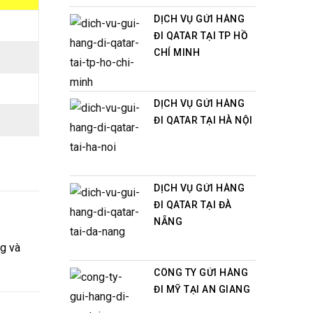
DỊCH VỤ GỬI HÀNG
ĐI QATAR TẠI TP HỒ
CHÍ MINH
DỊCH VỤ GỬI HÀNG
ĐI QATAR TẠI HÀ NỘI
DỊCH VỤ GỬI HÀNG
ĐI QATAR TẠI ĐÀ
NẴNG
ng và
CÔNG TY GỬI HÀNG
ĐI MỸ TẠI AN GIANG