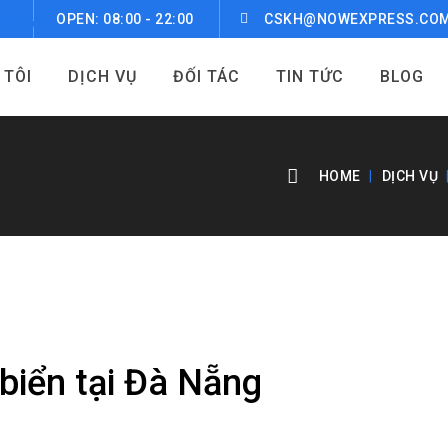
OPEN: 08:00 - 22:00
CSKH@NOWEXPRESS.CO
 TÔI
DỊCH VỤ
ĐỐI TÁC
TIN TỨC
BLOG
HOME
DỊCH VỤ
biển tại Đà Nẵng