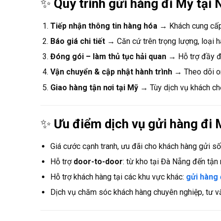
✨
Quy trình gửi hàng đi Mỹ tại
Tiếp nhận thông tin hàng hóa
→ Khách cung cấp 
Báo giá chi tiết
→ Căn cứ trên trọng lượng, loại h
Đóng gói – làm thủ tục hải quan
→ Hỗ trợ đầy đủ
Vận chuyển & cập nhật hành trình
→ Theo dõi on
Giao hàng tận nơi tại Mỹ
→ Tùy dịch vụ khách chọ
✨
Ưu điểm dịch vụ gửi hàng đi
Giá cước cạnh tranh, ưu đãi cho khách hàng gửi số
Hỗ trợ
door-to-door
: từ kho tại Đà Nẵng đến tận 
Hỗ trợ khách hàng tại các khu vực khác:
gửi hàng 
Dịch vụ chăm sóc khách hàng chuyên nghiệp, tư vấ