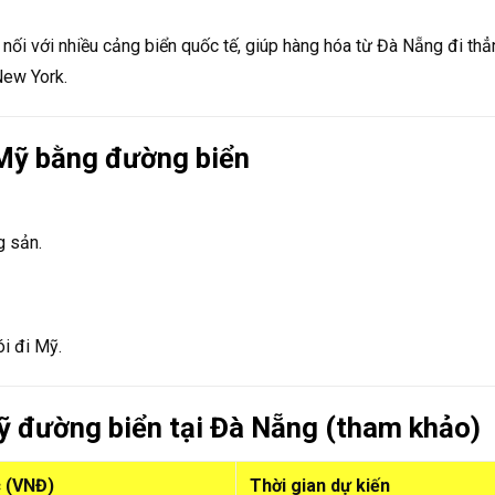
ối với nhiều cảng biển quốc tế, giúp hàng hóa từ Đà Nẵng đi thẳ
New York.
Mỹ bằng đường biển
g sản.
ói đi Mỹ.
ỹ đường biển tại Đà Nẵng (tham khảo)
c (VNĐ)
Thời gian dự kiến