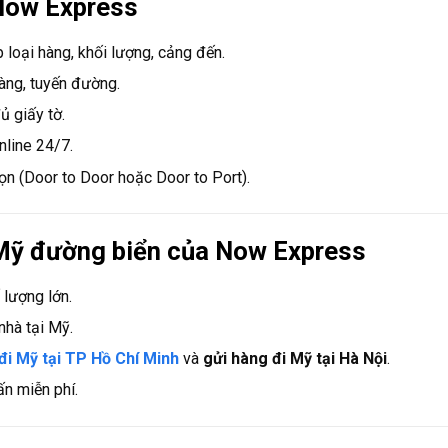
 Now Express
loại hàng, khối lượng, cảng đến.
àng, tuyến đường.
 giấy tờ.
line 24/7.
n (Door to Door hoặc Door to Port).
 Mỹ đường biển của Now Express
 lượng lớn.
nhà tại Mỹ.
đi Mỹ tại TP Hồ Chí Minh
và
gửi hàng đi Mỹ tại Hà Nội
.
n miễn phí.