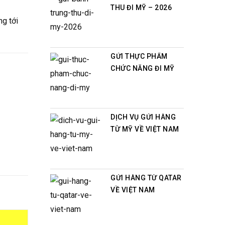
THU ĐI MỸ – 2026
ng tới
GỬI THỰC PHẨM
CHỨC NĂNG ĐI MỸ
DỊCH VỤ GỬI HÀNG
TỪ MỸ VỀ VIỆT NAM
GỬI HÀNG TỪ QATAR
VỀ VIỆT NAM