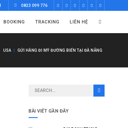
M
0823 099 776
BOOKING
TRACKING
LIÊN HỆ
USA
GỬI HÀNG ĐI MỸ ĐƯỜNG BIỂN TẠI ĐÀ NẴNG
BÀI VIẾT GẦN ĐÂY