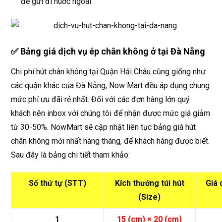
để gửi đi nuớc ngoài
✅
Bảng giá dịch vụ ép chân không ở tại Đà Nẵng
Chi phí hút chân không tại Quận Hải Châu cũng giống như
các quận khác của Đà Nẵng, Now Mart đều áp dụng chung
mức phí ưu đãi rẻ nhất. Đối với các đơn hàng lớn quý
khách nên inbox với chúng tôi để nhận được mức giá giảm
từ 30-50%. NowMart sẽ cập nhật liên tục bảng giá hút
chân không mới nhất hàng tháng, để khách hàng được biết.
Sau đây là bảng chi tiết tham khảo:
Số thứ tự (STT)
Kích thướng túi hút
Giá 
(Size)
1
15 (cm) × 20 (cm)