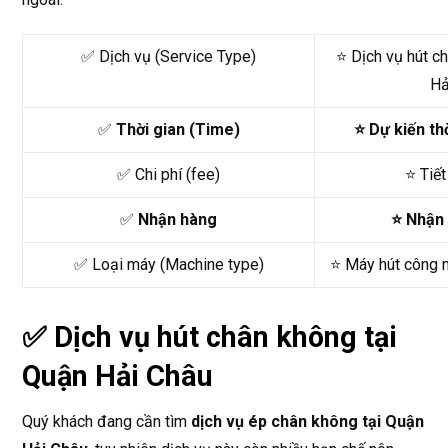
✅ Dịch vụ (Service Type)
⭐ Dịch vụ hút c
Hả
✅
Thời gian (Time)
⭐ Dự kiến th
✅ Chi phí (fee)
⭐ Tiế
✅
Nhận hàng
⭐ Nhận
✅ Loại máy (Machine type)
⭐ Máy hút công 
✅
Dịch vụ hút chân không tại
Quận Hải Châu
Quý khách đang cần tìm
dịch vụ ép chân không tại Quận