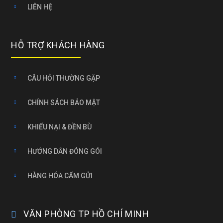
LIÊN HỆ
HỖ TRỢ KHÁCH HÀNG
CÂU HỎI THƯỜNG GẶP
CHÍNH SÁCH BẢO MẬT
KHIẾU NẠI & ĐỀN BÙ
HƯỚNG DẪN ĐÓNG GÓI
HÀNG HÓA CẤM GỬI
VĂN PHÒNG TP HỒ CHÍ MINH