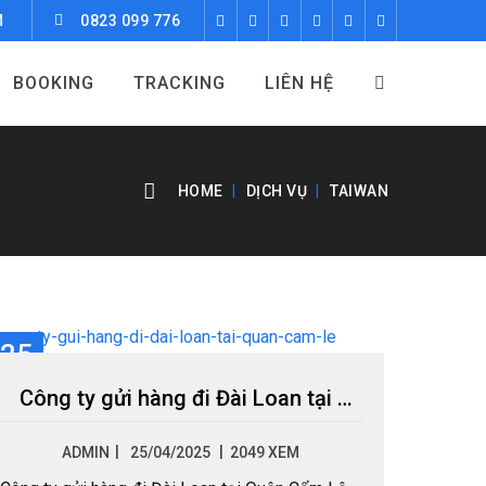
M
0823 099 776
BOOKING
TRACKING
LIÊN HỆ
HOME
DỊCH VỤ
TAIWAN
25
TH4
Công ty gửi hàng đi Đài Loan tại Quận Cẩm Lệ
|
ADMIN
25/04/2025
2049 XEM