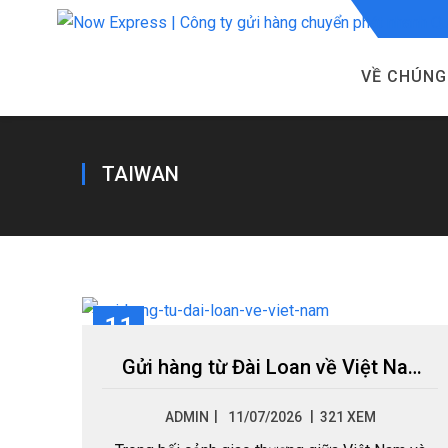
VỀ CHÚNG
TAIWAN
11
TH7
Gửi hàng từ Đài Loan về Việt Nam
|
ADMIN
11/07/2026
321 XEM