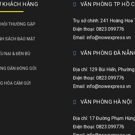
Ợ KHÁCH HÀNG
VĂN PHÒNG TP HỒ C
Trụ sở chính: 241 Hoàng Hoa
 HỎI THƯỜNG GẶP
Điện thoại: 0823.099776
Email: info@nowexpress.vn
NH SÁCH BẢO MẬT
VĂN PHÒNG ĐÀ NẴN
U NẠI & ĐỀN BÙ
NG DẪN ĐÓNG GÓI
Địa chỉ: 129 Bùi Hiển, Phường
Điện thoại: 0823.099776
G HÓA CẤM GỬI
Email: info@nowexpress.vn
VĂN PHÒNG HÀ NỘI
Địa chỉ: 17 Đường Phạm Hùng,
Điện thoại: 0823.099776