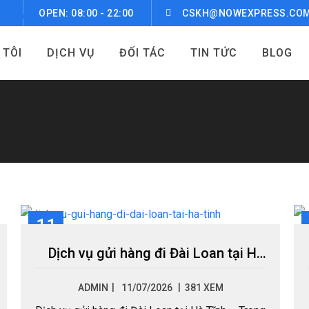
OPEN: 08:00 - 22:00
CSKH@NOWEXPRESS.CO
 TÔI
DỊCH VỤ
ĐỐI TÁC
TIN TỨC
BLOG
11
TH7
Dịch vụ gửi hàng đi Đài Loan tại Hà Tĩnh
|
ADMIN
11/07/2026
381 XEM