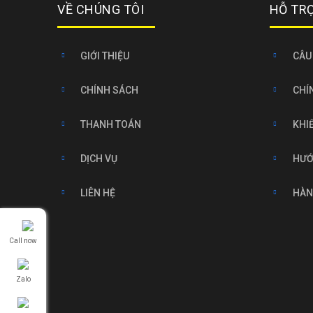
VỀ CHÚNG TÔI
HỖ TR
GIỚI THIỆU
CÂU
CHÍNH SÁCH
CHÍ
THANH TOÁN
KHIẾ
DỊCH VỤ
HƯỚ
LIÊN HỆ
HÀN
Call now
Zalo